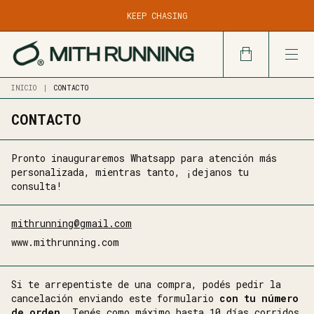
DESDE $100.000
KEEP CHASING
DESPACHO EN 24/48 HS HÁBILES POR CADETERÍA EN CBA
CAPITAL Y GRAN CBA
INICIO
|
CONTACTO
CONTACTO
Pronto inauguraremos Whatsapp para atención más
personalizada, mientras tanto, ¡dejanos tu
consulta!
mithrunning@gmail.com
www.mithrunning.com
Si te arrepentiste de una compra, podés pedir la
cancelación enviando este formulario
con tu número
de orden.
Tenés como máximo hasta 10 días corridos