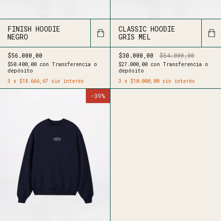
FINISH HOODIE
CLASSIC HOODIE
NEGRO
GRIS MEL
$56.000,00
$30.000,00
$54.000,00
$50.400,00
con
Transferencia o
$27.000,00
con
Transferencia o
depósito
depósito
3
x
$18.666,67
sin interés
3
x
$10.000,00
sin interés
-
39
%