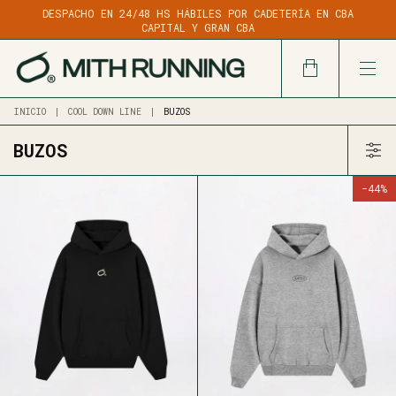
DESPACHO EN 24/48 HS HÁBILES POR CADETERÍA EN CBA
CAPITAL Y GRAN CBA
INICIO
|
COOL DOWN LINE
|
BUZOS
BUZOS
-
44
%