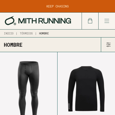
DESDE $100.000
KEEP CHASING
DESPACHO EN 24/48 HS HÁBILES POR CADETERÍA EN CBA
CAPITAL Y GRAN CBA
INICIO
|
TÉRMICOS
|
HOMBRE
HOMBRE