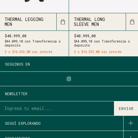
THERMAL LEGGING
THERMAL LONG
MEN
SLEEVE MEN
$48.999,00
$48.999,00
$44.099,10
con
Transferencia o
$44.099,10
con
Transferencia o
depósito
depósito
3
x
$16.333,00
sin interés
3
x
$16.333,00
sin interés
SEGUINOS EN
NEWSLETTER
SEGUÍ EXPLORANDO