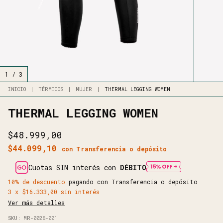
1
/
3
INICIO
|
TÉRMICOS
|
MUJER
|
THERMAL LEGGING WOMEN
THERMAL LEGGING WOMEN
$48.999,00
$44.099,10
con
Transferencia o depósito
Cuotas SIN interés con
DÉBITO
10% de descuento
pagando con Transferencia o depósito
3
x
$16.333,00
sin interés
Ver más detalles
SKU:
MR-0026-001