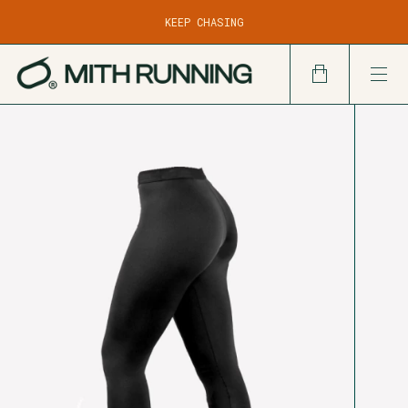
DESDE $100.000
KEEP CHASING
DESPACHO EN 24/48 HS HÁBILES POR CADETERÍA EN CBA
CAPITAL Y GRAN CBA