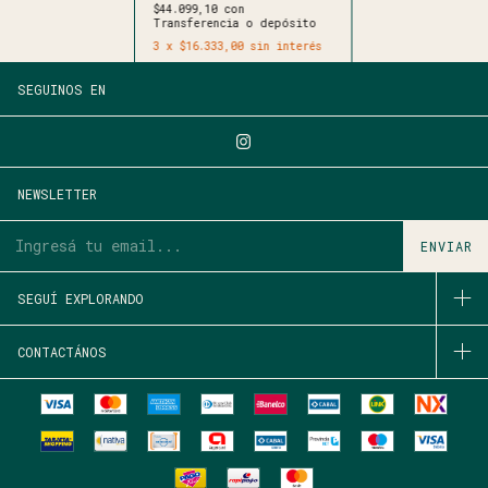
$44.099,10
con
Transferencia o depósito
3
x
$16.333,00
sin interés
SEGUINOS EN
NEWSLETTER
SEGUÍ EXPLORANDO
CONTACTÁNOS