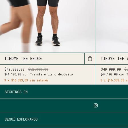
TIEDYE TEE BEIGE
TIEDYE TEE 
$49.000,00
$52.000,00
$49.000,00
$
$44.100,00
con
Transferencia o depósito
$44.100,00
con
T
3
x
$16.333,33
sin interés
3
x
$16.333,33
s
SEGUINOS EN
SEGUÍ EXPLORANDO