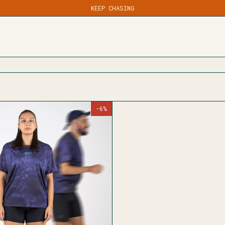
 CUOTAS SIN INTERÉS / ENVÍO GRATIS A TODO EL PAÍS DESDE $100.0
KEEP CHASING
SPACHO EN 24/48 HS HÁBILES POR CADETERÍA EN CBA CAPITAL Y GRAN 
-
6
%