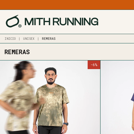
3
DE
INICIO
|
UNISEX
|
REMERAS
REMERAS
-
6
%